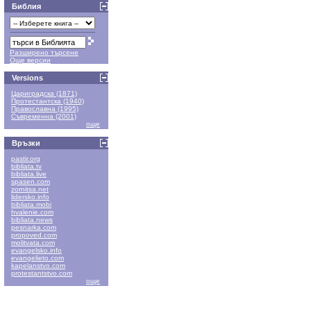
Библия
Разширено търсене
Още версии
Versions
Цариградска (1871)
Протестантска (1940)
Православна (1995)
Съвременна (2001)
още
Връзки
pastir.org
bibliata.tv
bibliata.live
spasen.com
zornitsa.net
lidersko.info
bibliata.mobi
hvalenie.com
bibliata.news
pesnarka.com
propoved.com
molitvata.com
evangelsko.info
evangelieto.com
kapelanstvo.com
protestantstvo.com
още