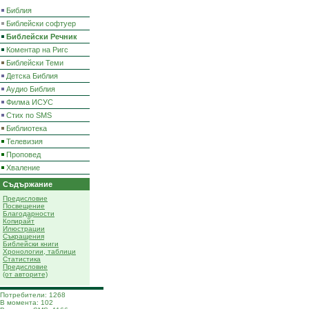
Библия
Библейски софтуер
Библейски Речник
Коментар на Ригс
Библейски Теми
Детска Библия
Аудио Библия
Филма ИСУС
Стих по SMS
Библиотека
Телевизия
Проповед
Хваление
Съдържание
Предисловие
Посвещение
Благодарности
Копирайт
Илюстрации
Съкращения
Библейски книги
Хронологии, таблици
Статистика
Предисловие
(от авторите)
Потребители: 1268
В момента: 102